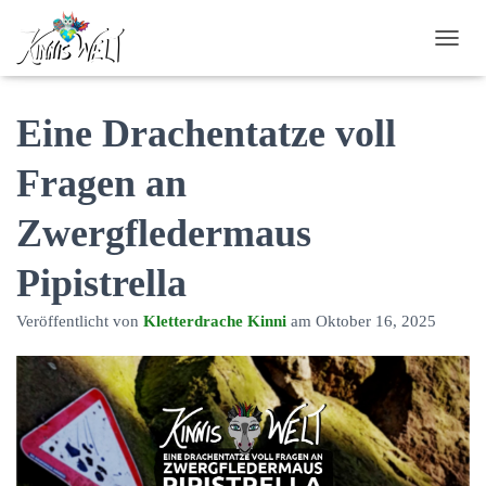
N
A
V
I
Eine Drachentatze voll
G
A
Fragen an
T
I
Zwergfledermaus
O
N
U
Pipistrella
M
S
Veröffentlicht von
Kletterdrache Kinni
am
Oktober 16, 2025
C
H
A
L
T
E
N