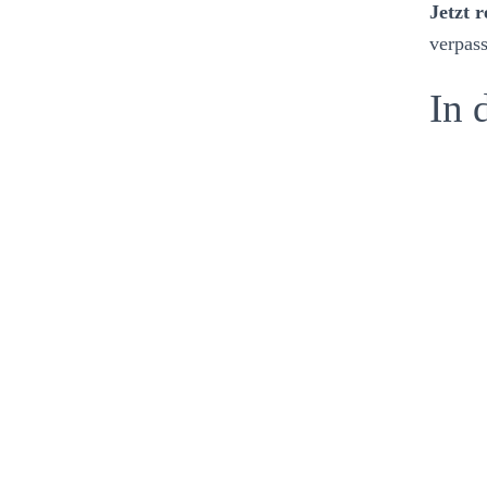
Jetzt 
verpas
In 