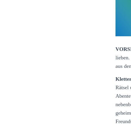
VORS
lieben.
aus de
Klette
Rätsel 
Abenteu
nebenb
geheim
Freund