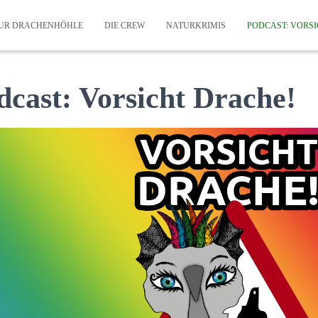
ZUR DRACHENHÖHLE
DIE CREW
NATURKRIMIS
PODCAST: VORS
dcast: Vorsicht Drache!