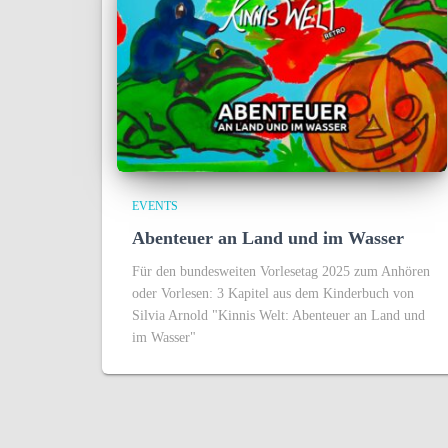
EVENTS
Abenteuer an Land und im Wasser
Für den bundesweiten Vorlesetag 2025 zum Anhören
oder Vorlesen: 3 Kapitel aus dem Kinderbuch von
Silvia Arnold "Kinnis Welt: Abenteuer an Land und
im Wasser"