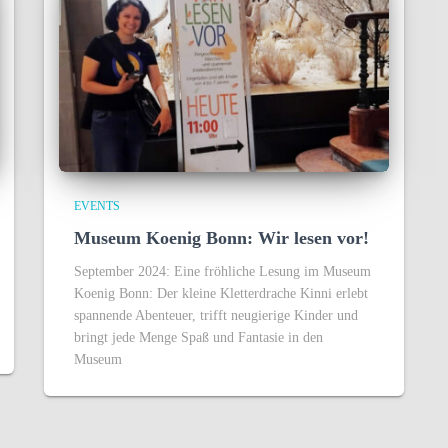
EVENTS
Museum Koenig Bonn: Wir lesen vor!
September 2024: Eine fröhliche Lesung im Museum
Koenig Bonn: Der kleine Kletterdrache Kinni erlebt
spannende Abenteuer, trifft neugierige Kinder und
bringt jede Menge Spaß und Fantasie in den
Museum