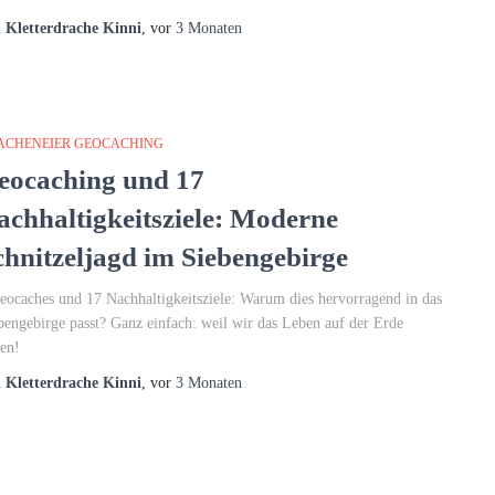
n
Kletterdrache Kinni
, vor
3 Monaten
ACHENEIER GEOCACHING
eocaching und 17
achhaltigkeitsziele: Moderne
chnitzeljagd im Siebengebirge
eocaches und 17 Nachhaltigkeitsziele: Warum dies hervorragend in das
bengebirge passt? Ganz einfach: weil wir das Leben auf der Erde
ben!
n
Kletterdrache Kinni
, vor
3 Monaten