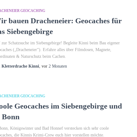
ACHENEIER GEOCACHING
ir bauen Dracheneier: Geocaches für
as Siebengebirge
 zur Schatzsuche im Siebengebirge! Begleite Kinni beim Bau eigener
caches („Dracheneier“). Erfahre alles über Filmdosen, Magnete,
rdinaten & Naturschutz beim Cachen.
n
Kletterdrache Kinni
, vor
2 Monaten
ACHENEIER GEOCACHING
oole Geocaches im Siebengebirge und
n Bonn
Bonn, Königswinter und Bad Honnef verstecken sich sehr coole
caches, die Kinnis Krimi-Crew euch hier vorstellen möchte.