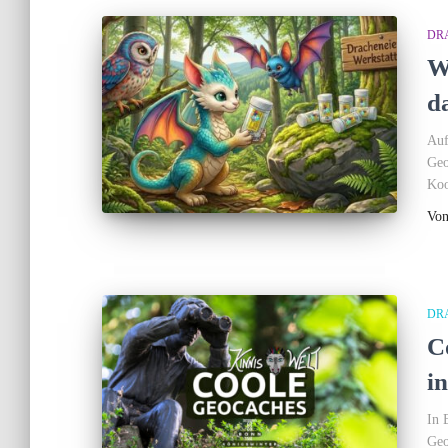
DR
W
d
Auf
Geo
Koo
Vo
DR
C
i
In 
Geo