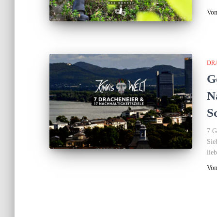
Vo
DR
G
N
S
7 G
Sie
lie
Vo