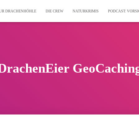
ZUR DRACHENHÖHLE
DIE CREW
NATURKRIMIS
PODCAST: VORS
DrachenEier GeoCachin