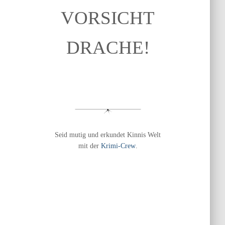
VORSICHT
DRACHE!
Seid mutig und erkundet Kinnis Welt
mit der
Krimi-Crew
.